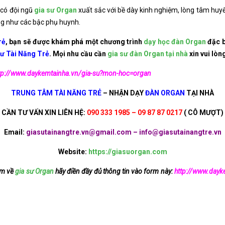
 có đội ngũ
gia sư Organ
xuất sắc với bề dày kinh nghiệm, lòng tâm huyết
ng như các bậc phụ huynh.
rẻ
, bạn sẽ được khám phá một chương trình
dạy học đàn Organ
đặc b
sư Tài Năng Trẻ
. Mọi nhu cầu cần
gia sư đàn Organ tại nhà
xin vui lòng
tp://www.daykemtainha.vn/gia-su?mon-hoc=organ
TRUNG TÂM TÀI NĂNG TRẺ
– NHẬN DẠY
ĐÀN ORGAN
TẠI NHÀ
CẦN TƯ VẤN XIN LIÊN HỆ:
090 333 1985 – 09 87 87 0217
( CÔ MƯỢT)
Email:
giasutainangtre.vn@gmail.com – info@giasutainangtre.vn
Website:
https://giasuorgan.com
êm về
gia sư Organ
hãy điền đầy đủ thông tin vào form này:
http://www.dayk