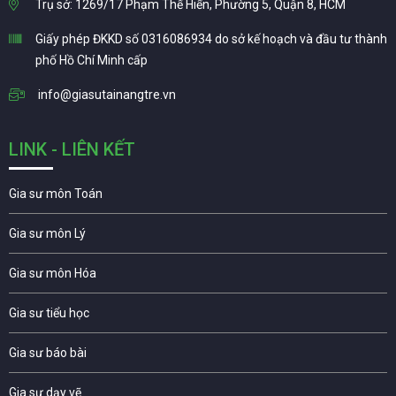
Trụ sở: 1269/17 Phạm Thế Hiển, Phường 5, Quận 8, HCM
Giấy phép ĐKKD số 0316086934 do sở kế hoạch và đầu tư thành
phố Hồ Chí Minh cấp
info@giasutainangtre.vn
LINK - LIÊN KẾT
Gia sư môn Toán
Gia sư môn Lý
Gia sư môn Hóa
Gia sư tiểu học
Gia sư báo bài
Gia sư dạy vẽ