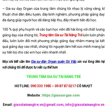
– Gia sư dạy Organ của trung tâm chúng tôi nhạc lý vững vàng, kĩ
thuật chơi đàn điêu luyện, dày kinh nghiệm, phương pháp giảng dạy
đa dạng giúp người học dễ dàng tiếp thu, đẩy nhanh tiến độ học.
100 % quý phụ huynh và các bạn học viên đã hài lòng với chất lượng
giảng dạy của chúng tôi,
Trung tâm Gia sư Tài Năng Trẻ
luôn luôn phấn
đấu, luôn luôn đổi mới phương pháp giảng dạy nhằm mang lại kết
quả giảng dạy cao nhất, chúng tôi nguyện làm hết sức mình mang lại
sự tiến bộ cho các em học viên nhanh nhất .
Mọi chi tiết cần tìm
Gia sư đàn Organ quận Gò Vấp
xin vui lòng liên hệ
với chúng tôi để được tư vấn cụ thể hơn
TRUNG TÂM GIA SƯ TÀI NĂNG TRẺ
HOTLINE:
090 333 1985 – 09 87 87 0217
CÔ MƯỢT
Website :
https://giasuorgan.com
Email:
giasutainangtre.vn@gmail.com, info@giasutainangtre.vn