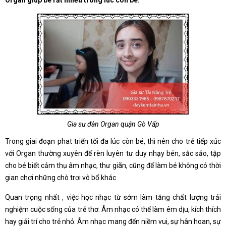
Organ giúp bé rất nhiều trong lúc còn bé.
Gia sư đàn Organ quận Gò Vấp
Trong giai đoạn phat triển tối đa lúc còn bé, thì nên cho trẻ tiếp xúc
với Organ thường xuyên để rèn luyên tư duy nhạy bén, sắc sảo, tập
cho bé biết cảm thụ âm nhạc, thư giãn, cũng để làm bé không có thời
gian chơi những chò trơi vô bổ khác
Quan trọng nhất , việc học nhạc từ sớm làm tăng chất lượng trải
nghiệm cuộc sống của trẻ thơ. Âm nhạc có thể làm êm dịu, kích thích
hay giải trí cho trẻ nhỏ. Âm nhạc mang đến niềm vui, sự hân hoan, sự