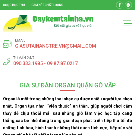
ĐƯỢC HỌC THỬ
CAM KẾT CHẤT LƯỢNG
EMAIL
GIASUTAINANGTRE.VN@GMAIL.COM
TƯ VẤN 24/7
090.333.1985 - 09.87.87.0217
GIA SƯ ĐÀN ORGAN QUẬN GÒ VẤP
Organ là một trong những loại nhạc cụ được nhiều người lựa chọn
nhất, Organ tựa như ‘’viên thuốc” an thần, giúp người chơi cảm
thấy dễ chịu thoải mái sau những giờ làm việc học tập căng
thẳng,các bé nhỏ đang trong giai đoạn phát triển tiếp thu tối đa
những tinh hoa, hình thành những thói quen tích cực, tiếp xúc với