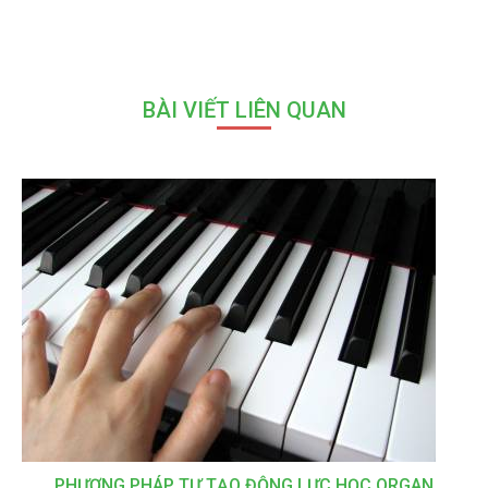
BÀI VIẾT LIÊN QUAN
PHƯƠNG PHÁP TỰ TẠO ĐỘNG LỰC HỌC ORGAN