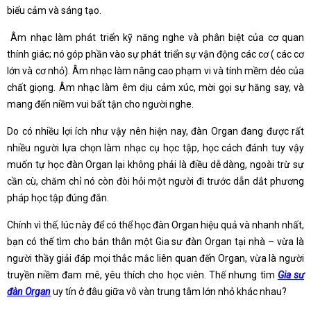
biểu cảm và sáng tạo.
Âm nhạc làm phát triển kỹ năng nghe và phân biệt của cơ quan
thính giác; nó góp phần vào sự phát triển sự vận động các cơ ( các cơ
lớn và cơ nhỏ). Âm nhạc làm nâng cao phạm vi và tính mềm dẻo của
chất giọng. Âm nhạc làm êm dịu cảm xúc, mời gọi sự hăng say, và
mang đến niềm vui bất tận cho người nghe.
Do có nhiều lợi ích như vậy nên hiện nay, đàn Organ đang được rất
nhiều người lựa chọn làm nhạc cụ học tập, học cách đánh tuy vậy
muốn tự học đàn Organ lại không phải là điều dễ dàng, ngoài trừ sự
cần cù, chăm chỉ nó còn đòi hỏi một người đi trước dẫn dắt phương
pháp học tập đúng đắn.
Chính vì thế, lúc này để có thể học đàn Organ hiệu quả và nhanh nhất,
bạn có thể tìm cho bản thân một Gia sư đàn Organ tại nhà – vừa là
người thầy giải đáp mọi thắc mắc liên quan đến Organ, vừa là người
truyền niềm đam mê, yêu thích cho học viên. Thế nhưng tìm
Gia sư
đàn Organ
uy tín ở đâu giữa vô vàn trung tâm lớn nhỏ khác nhau?