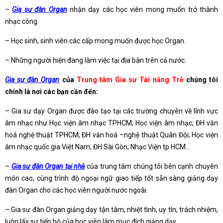
–
Gia sư đàn Organ
nhận dạy các học viên mong muốn trở thành
nhạc công.
– Học sinh, sinh viên các cấp mong muốn được học Organ.
– Những người hiện đang làm việc tại địa bàn trên cả nước.
Gia sư đàn Organ
của
Trung tâm Gia sư Tài năng Trẻ
chúng tôi
chính là nơi các bạn cần đến:
– Gia sư dạy Organ được đào tạo tại các trường chuyên về lĩnh vực
âm nhạc như Học viện âm nhạc TPHCM; Học viện âm nhạc; ĐH văn
hoá nghệ thuật TPHCM; ĐH văn hoá –nghệ thuật Quân Đội; Học viện
âm nhạc quốc gia Việt Nam; ĐH Sài Gòn; Nhạc Viện tp HCM…
–
Gia sư đàn Organ tại nhà
của trung tâm chúng tôi bên cạnh chuyên
môn cao, cùng trình độ ngoại ngữ giao tiếp tốt sẵn sàng giảng dạy
đàn Organ cho các học viên người nước ngoài.
– Gia sư đàn Organ giảng dạy tận tâm, nhiệt tình, uy tín, trách nhiệm,
luôn lấy sự tiến bộ của học viên làm mục đích giảng dạy.