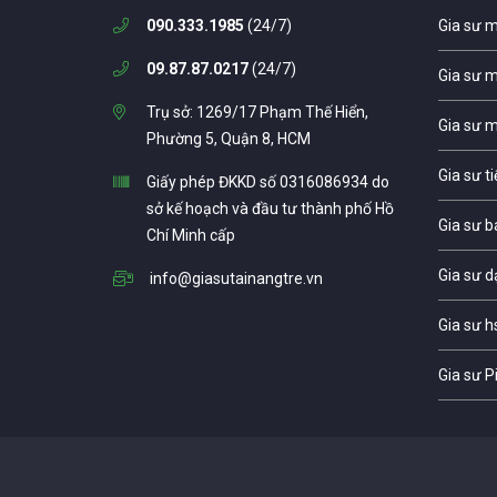
090.333.1985
(24/7)
Gia sư 
09.87.87.0217
(24/7)
Gia sư 
Trụ sở: 1269/17 Phạm Thế Hiển,
Gia sư 
Phường 5, Quận 8, HCM
Gia sư t
Giấy phép ĐKKD số 0316086934 do
sở kế hoạch và đầu tư thành phố Hồ
Gia sư b
Chí Minh cấp
Gia sư d
info@giasutainangtre.vn
Gia sư h
Gia sư P