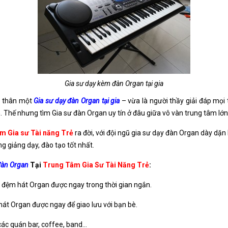
Gia sư dạy kèm đàn Organ tại gia
ản thân một
Gia sư dạy đàn Organ tại gia
– vừa là người thầy giải đáp mọi
. Thế nhưng tìm Gia sư đàn Organ uy tín ở đâu giữa vô vàn trung tâm lớ
m Gia sư Tài năng Trẻ
ra đời, với đội ngũ gia sư dạy đàn Organ dày dặ
g giảng dạy, đào tạo tốt nhất.
đàn Organ
Tại
Trung Tâm Gia Sư Tài Năng Trẻ
:
ốn đệm hát Organ được ngay trong thời gian ngắn.
hát Organ được ngay để giao lưu với bạn bè.
các quán bar, coffee, band…