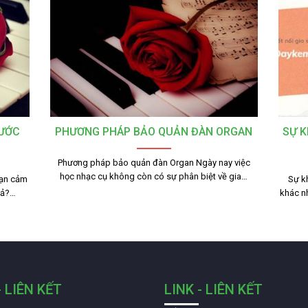
RƯỚC
PHƯƠNG PHÁP BẢO QUẢN ĐÀN ORGAN
SỰ K
Phương pháp bảo quản đàn Organ Ngày nay việc
học nhạc cụ không còn có sự phân biệt về gia…
Bạn cảm
Sự k
iả?…
khác n
- LIÊN KẾT
LINK - LIÊN KẾT