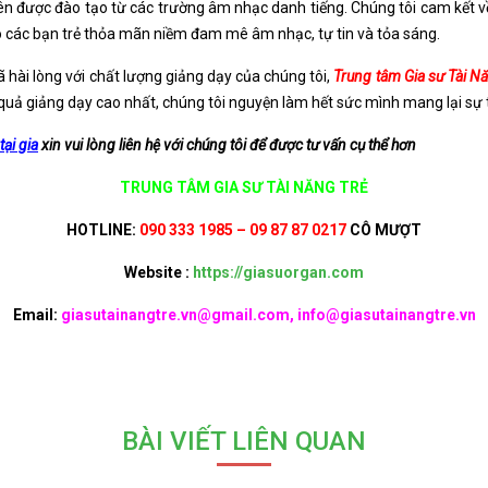
iên được đào tạo từ các trường âm nhạc danh tiếng. Chúng tôi cam kết
ho các bạn trẻ thỏa mãn niềm đam mê âm nhạc, tự tin và tỏa sáng.
 hài lòng với chất lượng giảng dạy của chúng tôi,
Trung tâm Gia sư Tài N
ả giảng dạy cao nhất, chúng tôi nguyện làm hết sức mình mang lại sự t
ại gia
xin vui lòng liên hệ với chúng tôi để được tư vấn cụ thể hơn
TRUNG TÂM GIA SƯ TÀI NĂNG TRẺ
HOTLINE:
090 333 1985 – 09 87 87 0217
CÔ MƯỢT
Website :
https://giasuorgan.com
Email:
giasutainangtre.vn@gmail.com, info@giasutainangtre.vn
BÀI VIẾT LIÊN QUAN