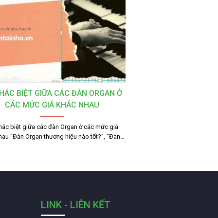
HÁC BIỆT GIỮA CÁC ĐÀN ORGAN Ở
CÁC MỨC GIÁ KHÁC NHAU
hác biệt giữa các đàn Organ ở các mức giá
hau “Đàn Organ thương hiệu nào tốt?”, “Đàn…
LINK - LIÊN KẾT