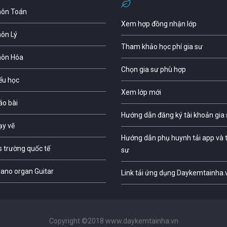
môn Toán
Xem hợp đồng nhận lớp
môn Lý
Tham khảo học phí gia sư
môn Hóa
Chọn gia sư phù hợp
iểu học
Xem lớp mới
áo bài
Hướng dẫn đăng ký tài khoản gia
ạy vẽ
Hướng dẫn phụ huynh tải app và t
s trường quốc tế
sư
iano organ Guitar
Link tải ứng dụng Daykemtainha.
Copyright ©2018 www.daykemtainha.vn