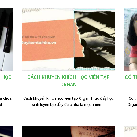
C HỌC
CÁCH KHUYẾN KHÍCH HỌC VIÊN TẬP
CÓ T
ORGAN
ìa khóa
Cách khuyến khích học viên tập Organ Thúc đẩy học
Có t
ột…
sinh luyện tập đầy đủ ở nhà là một nhiệm…
Organ