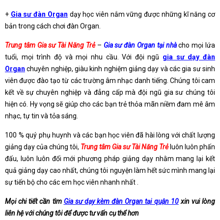
+
Gia sư đàn Organ
dạy học viên nắm vững được những kĩ năng cơ
bản trong cách chơi đàn Organ.
Trung tâm Gia sư Tài Năng Trẻ
–
Gia sư đàn Organ tại nhà
cho mọi lứa
tuổi, mọi trình độ và mọi nhu cầu. Với đội ngũ
gia sư dạy đàn
Organ
chuyên nghiệp, giàu kinh nghiệm giảng dạy và các gia sư sinh
viên được đào tạo từ các trường âm nhạc danh tiếng. Chúng tôi cam
kết về sự chuyên nghiệp và đẳng cấp mà đội ngũ gia sư chúng tôi
hiện có. Hy vọng sẽ giúp cho các bạn trẻ thỏa mãn niềm đam mê âm
nhạc, tự tin và tỏa sáng.
100 % quý phụ huynh và các bạn học viên đã hài lòng với chất lượng
giảng dạy của chúng tôi,
Trung tâm Gia sư Tài Năng Trẻ
luôn luôn phấn
đấu, luôn luôn đổi mới phương pháp giảng dạy nhằm mang lại kết
quả giảng dạy cao nhất, chúng tôi nguyện làm hết sức mình mang lại
sự tiến bộ cho các em học viên nhanh nhất .
Mọi chi tiết cần tìm
Gia sư dạy kèm đàn Organ tại quận 10
xin vui lòng
liên hệ với chúng tôi để được tư vấn cụ thể hơn