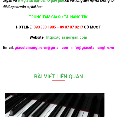
Organ và
tìm gia sư dạy đàn Organ giỏi
xin vui lòng liên hệ với chúng tôi
để được tư vấn cụ thể hơn
TRUNG TÂM GIA SƯ TÀI NĂNG TRẺ
HOTLINE:
090 333 1985 – 09 87 87 0217
CÔ MƯỢT
Website :
https://giasuorgan.com
Email:
giasutainangtre.vn@gmail.com, info@giasutainangtre.vn
BÀI VIẾT LIÊN QUAN