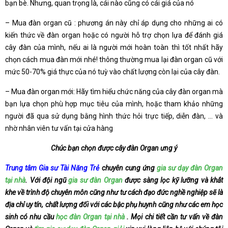
bạn bè. Nhưng, quan trọng là, cái nào cũng có cái giá của nó
– Mua đàn organ cũ : phương án này chỉ áp dụng cho những ai có
kiến thức về đàn organ hoặc có người hỗ trợ chọn lựa để đánh giá
cây đàn của mình, nếu ai là người mới hoàn toàn thì tốt nhất hãy
chọn cách mua đàn mới nhé! thông thường mua lại đàn organ cũ với
mức 50-70% giá thực của nó tuỳ vào chất lượng còn lại của cây đàn.
– Mua đàn organ mới: Hãy tìm hiểu chức năng của cây đàn organ mà
bạn lựa chọn phù hợp mục tiêu của mình, hoặc tham khảo những
người đã qua sử dụng bằng hình thức hỏi trực tiếp, diễn đàn, … và
nhờ nhân viên tư vấn tại cửa hàng
Chúc bạn chọn được cây đàn Organ ưng ý
Trung tâm Gia sư Tài Năng Trẻ
chuyên cung ứng
gia sư dạy đàn Organ
tại nhà
. Với đội ngũ
gia sư đàn Organ
được sàng lọc kỹ lưỡng và khắt
khe về trình độ chuyên môn cũng như tư cách đạo đức nghề nghiệp sẽ là
địa chỉ uy tín, chất lượng đối với các bậc phụ huynh cũng như các em học
sinh có nhu cầu
học đàn Organ tại nhà
. Mọi chi tiết cần tư vấn về đàn