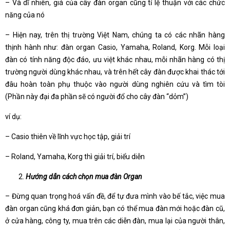
– Và dĩ nhiên, giá của cây đàn organ cũng tỉ lệ thuận với các chức
năng của nó
– Hiện nay, trên thị trường Việt Nam, chúng ta có các nhãn hàng
thịnh hành như: đàn organ Casio, Yamaha, Roland, Korg. Mỗi loại
đàn có tính năng độc đáo, ưu việt khác nhau, mỗi nhãn hàng có thị
trường người dùng khác nhau, và trên hết cây đàn được khai thác tới
đâu hoàn toàn phụ thuộc vào người dùng nghiên cứu và tìm tòi
(Phần này đại đa phần sẽ có người đổ cho cây đàn “dỏm”)
ví dụ:
– Casio thiên về lĩnh vực học tập, giải trí
– Roland, Yamaha, Korg thì giải trí, biểu diễn
Hướng dẫn cách chọn mua đàn Organ
– Đừng quan trọng hoá vấn đề, để tự đưa mình vào bế tắc, việc mua
đàn organ cũng khá đơn giản, bạn có thể mua đàn mới hoặc đàn cũ,
ở cửa hàng, công ty, mua trên các diễn đàn, mua lại của người thân,