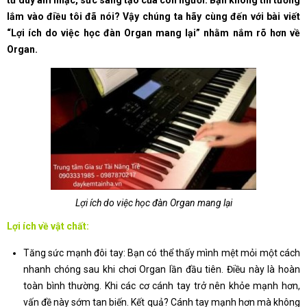
tư duy âm nhạc, sức sáng tạo của con người. Bạn không tin tưởng
lắm vào điều tôi đã nói? Vậy chúng ta hãy cùng đến với bài viết
“Lợi ích do việc học đàn Organ mang lại” nhằm nắm rõ hơn về
Organ.
Lợi ích do việc học đàn Organ mang lại
Lợi ích về vật chất:
Tăng sức mạnh đôi tay: Bạn có thể thấy mình mệt mỏi một cách
nhanh chóng sau khi chơi Organ lần đầu tiên. Điều này là hoàn
toàn bình thường. Khi các cơ cánh tay trở nên khỏe mạnh hơn,
vấn đề này sớm tan biến. Kết quả? Cánh tay mạnh hơn mà không