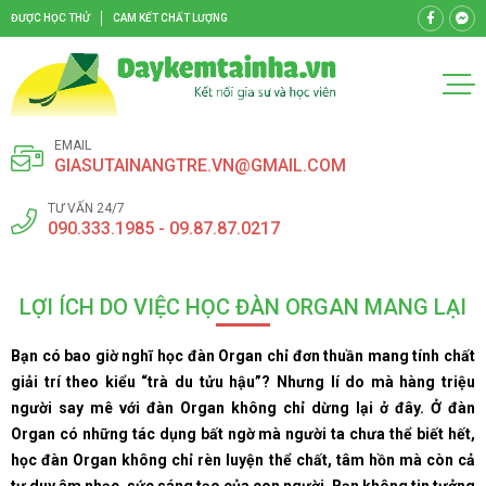
ĐƯỢC HỌC THỬ
CAM KẾT CHẤT LƯỢNG
EMAIL
GIASUTAINANGTRE.VN@GMAIL.COM
TƯ VẤN 24/7
090.333.1985 - 09.87.87.0217
LỢI ÍCH DO VIỆC HỌC ĐÀN ORGAN MANG LẠI
Bạn có bao giờ nghĩ học đàn Organ chỉ đơn thuần mang tính chất
giải trí theo kiểu “trà du tửu hậu”? Nhưng lí do mà hàng triệu
người say mê với đàn Organ không chỉ dừng lại ở đây. Ở đàn
Organ có những tác dụng bất ngờ mà người ta chưa thể biết hết,
học đàn Organ không chỉ rèn luyện thể chất, tâm hồn mà còn cả