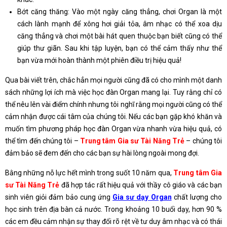
Bớt căng thăng: Vào một ngày căng thẳng, chơi Organ là một
cách lành mạnh để xông hơi giải tỏa, âm nhạc có thể xoa dịu
căng thẳng và chơi một bài hát quen thuộc bạn biết cũng có thể
giúp thư giãn. Sau khi tập luyện, bạn có thể cảm thấy như thể
bạn vừa mới hoàn thành một phiên điều trị hiệu quả!
Qua bài viết trên, chắc hẳn mọi người cũng đã có cho mình một danh
sách những lợi ích mà việc học đàn Organ mang lại. Tuy rằng chỉ có
thể nêu lên vài điểm chính nhưng tôi nghĩ rằng mọi người cũng có thể
cảm nhận được cái tâm của chúng tôi. Nếu các bạn gặp khó khăn và
muốn tìm phương pháp học đàn Organ vừa nhanh vừa hiệu quả, có
thể tìm đến chúng tôi –
Trung tâm Gia sư Tài Năng Trẻ
– chúng tôi
đảm bảo sẽ đem đến cho các bạn sự hài lòng ngoài mong đợi.
Bằng những nỗ lực hết mình trong suốt 10 năm qua,
Trung tâm Gia
sư Tài Năng Trẻ
đã hợp tác rất hiệu quả với thầy cô giáo và các bạn
sinh viên giỏi đảm bảo cung ứng
Gia sư dạy Organ
chất lượng cho
học sinh trên địa bàn cả nước. Trong khoảng 10 buổi dạy, hơn 90 %
các em đều cảm nhận sự thay đổi rõ rệt về tư duy âm nhạc và có thái