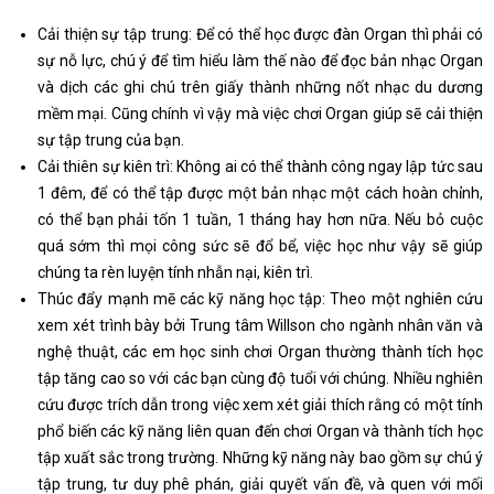
Cải thiện sự tập trung: Để có thể học được đàn Organ thì phải có
sự nỗ lực, chú ý để tìm hiểu làm thế nào để đọc bản nhạc Organ
và dịch các ghi chú trên giấy thành những nốt nhạc du dương
mềm mại. Cũng chính vì vậy mà việc chơi Organ giúp sẽ cải thiện
sự tập trung của bạn.
Cải thiên sự kiên trì: Không ai có thể thành công ngay lập tức sau
1 đêm, để có thể tập được một bản nhạc một cách hoàn chỉnh,
có thể bạn phải tốn 1 tuần, 1 tháng hay hơn nữa. Nếu bỏ cuộc
quá sớm thì mọi công sức sẽ đổ bể, việc học như vậy sẽ giúp
chúng ta rèn luyện tính nhẫn nại, kiên trì.
Thúc đẩy mạnh mẽ các kỹ năng học tập: Theo một nghiên cứu
xem xét trình bày bởi Trung tâm Willson cho ngành nhân văn và
nghệ thuật, các em học sinh chơi Organ thường thành tích học
tập tăng cao so với các bạn cùng độ tuổi với chúng. Nhiều nghiên
cứu được trích dẫn trong việc xem xét giải thích rằng có một tính
phổ biến các kỹ năng liên quan đến chơi Organ và thành tích học
tập xuất sắc trong trường. Những kỹ năng này bao gồm sự chú ý
tập trung, tư duy phê phán, giải quyết vấn đề, và quen với mối