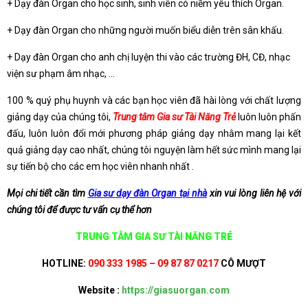
+ Dạy đàn Organ cho học sinh, sinh viên có niềm yêu thích Organ.
+ Dạy đàn Organ cho những người muốn biểu diễn trên sân khấu.
+ Dạy đàn Organ cho anh chị luyện thi vào các trường ĐH, CĐ, nhạc
viện sư phạm âm nhạc, …
100 % quý phụ huynh và các bạn học viên đã hài lòng với chất lượng
giảng dạy của chúng tôi,
Trung tâm Gia sư Tài Năng Trẻ
luôn luôn phấn
đấu, luôn luôn đổi mới phương pháp giảng dạy nhằm mang lại kết
quả giảng dạy cao nhất, chúng tôi nguyện làm hết sức mình mang lại
sự tiến bộ cho các em học viên nhanh nhất .
Mọi chi tiết cần tìm
Gia sư dạy đàn Organ tại nhà
xin vui lòng liên hệ với
chúng tôi để được tư vấn cụ thể hơn
TRUNG TÂM GIA SƯ TÀI NĂNG TRẺ
HOTLINE:
090 333 1985 – 09 87 87 0217
CÔ MƯỢT
Website :
https://giasuorgan.com