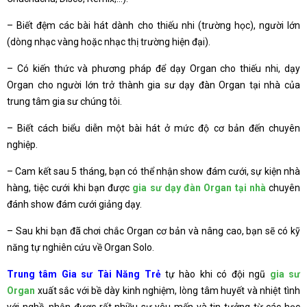
– Biết đệm các bài hát dành cho thiếu nhi (trường học), người lớn
(dòng nhạc vàng hoặc nhạc thị trường hiện đại).
– Có kiến thức và phương pháp để dạy Organ cho thiếu nhi, dạy
Organ cho người lớn trở thành gia sư dạy đàn Organ tại nhà của
trung tâm gia sư chúng tôi.
– Biết cách biểu diễn một bài hát ở mức độ cơ bản đến chuyên
nghiệp.
– Cam kết sau 5 tháng, bạn có thể nhận show đám cưới, sự kiện nhà
hàng, tiệc cưới khi bạn được
gia sư dạy đàn Organ tại nhà
chuyên
đánh show đám cưới giảng dạy.
– Sau khi bạn đã chơi chắc Organ cơ bản và nâng cao, bạn sẽ có kỹ
năng tự nghiên cứu về Organ Solo.
Trung tâm Gia sư Tài Năng Trẻ
tự hào khi có đội ngũ
gia sư
Organ
xuất sắc với bề dày kinh nghiệm, lòng tâm huyết và nhiệt tình
với nghề, nhận được rất nhiều sự yêu mến và tin tưởng từ các học