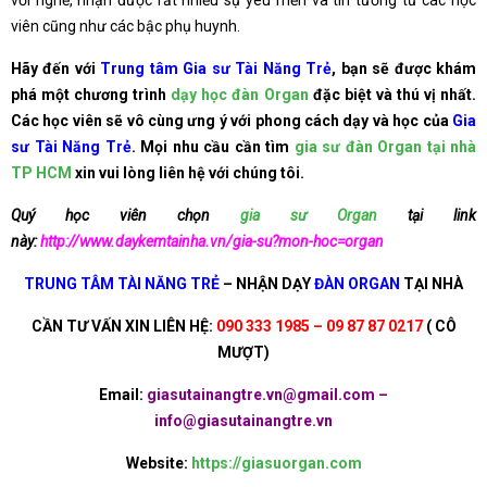
viên cũng như các bậc phụ huynh.
Hãy đến với
Trung tâm Gia sư Tài Năng Trẻ
, bạn sẽ được khám
phá một chương trình
dạy học đàn Organ
đặc biệt và thú vị nhất.
Các học viên sẽ vô cùng ưng ý với phong cách dạy và học của
Gia
sư Tài Năng Trẻ
. Mọi nhu cầu cần tìm
gia sư đàn Organ tại nhà
TP HCM
xin vui lòng liên hệ với chúng tôi.
Quý học viên chọn
gia sư Organ
tại link
này:
http://www.daykemtainha.vn/gia-su?mon-hoc=organ
TRUNG TÂM TÀI NĂNG TRẺ
– NHẬN DẠY
ĐÀN ORGAN
TẠI NHÀ
CẦN TƯ VẤN XIN LIÊN HỆ:
090 333 1985 – 09 87 87 0217
( CÔ
MƯỢT)
Email:
giasutainangtre.vn@gmail.com –
info@giasutainangtre.vn
Website:
https://giasuorgan.com