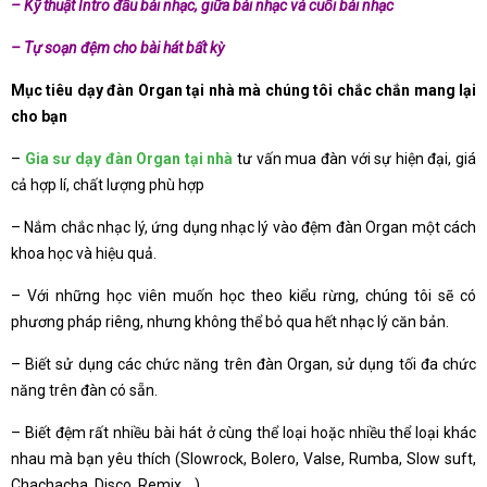
– Kỹ thuật Intro đầu bài nhạc, giữa bài nhạc và cuối bài nhạc
– Tự soạn đệm cho bài hát bất kỳ
Mục tiêu dạy đàn Organ tại nhà mà chúng tôi chắc chắn mang lại
cho bạn
–
Gia sư dạy đàn Organ tại nhà
tư vấn mua đàn với sự hiện đại, giá
cả hợp lí, chất lượng phù hợp
– Nắm chắc nhạc lý, ứng dụng nhạc lý vào đệm đàn Organ một cách
khoa học và hiệu quả.
– Với những học viên muốn học theo kiểu rừng, chúng tôi sẽ có
phương pháp riêng, nhưng không thể bỏ qua hết nhạc lý căn bản.
– Biết sử dụng các chức năng trên đàn Organ, sử dụng tối đa chức
năng trên đàn có sẵn.
– Biết đệm rất nhiều bài hát ở cùng thể loại hoặc nhiều thể loại khác
nhau mà bạn yêu thích (Slowrock, Bolero, Valse, Rumba, Slow suft,
Chachacha, Disco, Remix,…).