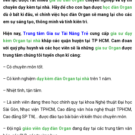
liên lạc được rất nhiều
gia sư đàn Organ
chuyên nghiệp và uy tín
chuyên dạy kèm tại nhà. Hãy để cho con bạn được
học đàn Organ
dù ở bất kì đâu, vì chính việc học đàn Organ sẽ mang lại cho các
em sự sáng tạo, thông minh và tính kiên trì.
Hiện nay,
Trung tâm Gia sư Tài Năng Trẻ
cung cấp
gia sư dạy
kèm Organ tại nhà
khắp các quận huyện tại TP HCM. Cam đoan
với quý phụ huynh và các học viên sẽ là những
gia sư Organ
được
trung tâm chúng tôi tuyển chọn kĩ càng:
– Có chuyên môn tốt.
– Có kinh nghiệm
dạy kèm đàn Organ tại nhà
trên 1 năm.
– Nhiệt tình, tận tâm.
– Là sinh viên đang theo học chính quy tại khoa Nghệ thuật Đại học
Sài Gòn, Nhạc viện TPHCM, Cao đẳng văn hóa nghệ thuật TPHCM,
Cao đẳng SP TW,… được đào tạo bài bản về kiến thức chuyên môn.
– Đội ngũ
giáo viên dạy đàn Organ
đang dạy tại các trung tâm văn