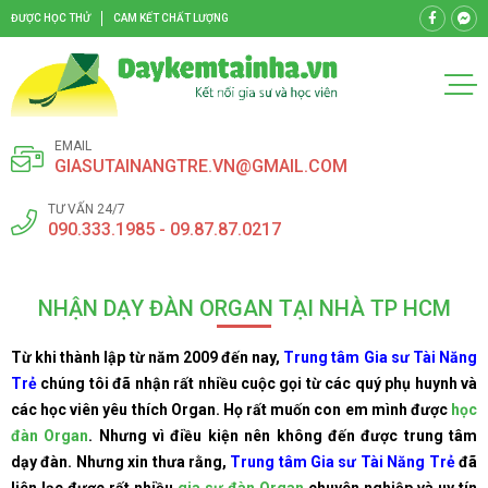
ĐƯỢC HỌC THỬ
CAM KẾT CHẤT LƯỢNG
EMAIL
GIASUTAINANGTRE.VN@GMAIL.COM
TƯ VẤN 24/7
090.333.1985 - 09.87.87.0217
NHẬN DẠY ĐÀN ORGAN TẠI NHÀ TP HCM
Từ khi thành lập từ năm 2009 đến nay,
Trung tâm Gia sư Tài Năng
Trẻ
chúng tôi đã nhận rất nhiều cuộc gọi từ các quý phụ huynh và
các học viên yêu thích Organ. Họ rất muốn con em mình được
học
đàn Organ
. Nhưng vì điều kiện nên không đến được trung tâm
dạy đàn. Nhưng xin thưa rằng,
Trung tâm Gia sư Tài Năng Trẻ
đã