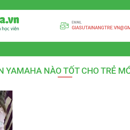
EMAIL
GIASUTAINANGTRE.VN@G
N YAMAHA NÀO TỐT CHO TRẺ MỚ