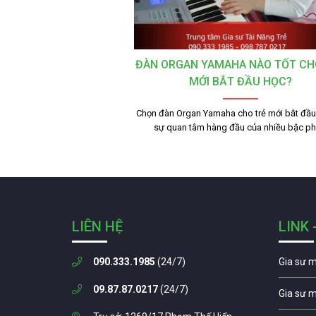
ĐÀN ORGAN YAMAHA NÀO TỐT CH
MỚI BẮT ĐẦU HỌC?
Chọn đàn Organ Yamaha cho trẻ mới bắt đầu 
sự quan tâm hàng đầu của nhiều bậc p
LIÊN HỆ
LINK 
090.333.1985
(24/7)
Gia sư 
09.87.87.0217
(24/7)
Gia sư 