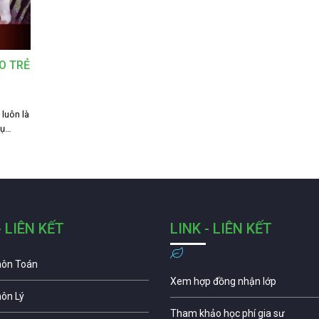
O TRẺ
luôn là
hụ…
- LIÊN KẾT
LINK - LIÊN KẾT
môn Toán
Xem hợp đồng nhận lớp
môn Lý
Tham khảo học phí gia sư