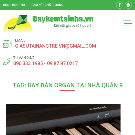
ĐƯỢC HỌC THỬ
CAM KẾT CHẤT LƯỢNG
EMAIL
GIASUTAINANGTRE.VN@GMAIL.COM
TƯ VẤN 24/7
090.333.1985 - 09.87.87.0217
TAG: DẠY ĐÀN ORGAN TẠI NHÀ QUẬN 9