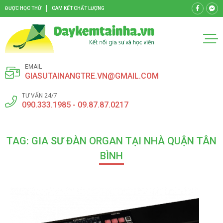
ĐƯỢC HỌC THỬ
CAM KẾT CHẤT LƯỢNG
EMAIL
GIASUTAINANGTRE.VN@GMAIL.COM
TƯ VẤN 24/7
090.333.1985 - 09.87.87.0217
TAG: GIA SƯ ĐÀN ORGAN TẠI NHÀ QUẬN TÂN
BÌNH