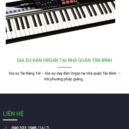
GIA SƯ ĐÀN ORGAN TẠI NHÀ QUẬN TÂN BÌNH
Gia sư Tài Năng Trẻ – Gia sư dạy đàn Organ tại nhà quận Tân Bình –
Với phương pháp giảng…
LIÊN HỆ
090.333.1985
(24/7)