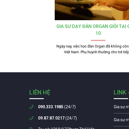
GIA SƯ DẠY ĐÀN ORGAN GIỎI TẠI
10
Ngày nay, việc học đàn Organ đã không còn 
Việt Nam. Phụ huynh thường cho trẻ tiế
LIÊN HỆ
LINK 
090.333.1985
(24/7)
Gia sư 
09.87.87.0217
(24/7)
Gia sư 