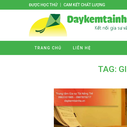
ĐƯỢC HỌC THỬ
CAM KẾT CHẤT LƯỢNG
TRANG CHỦ
LIÊN HỆ
TAG: G