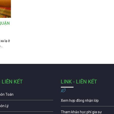
 QUẬN
xa lạ ở
p…
- LIÊN KẾT
LINK - LIÊN KẾT
môn Toán
Xem hợp đồng nhận lớp
môn Lý
Tham khảo học phí gia sư