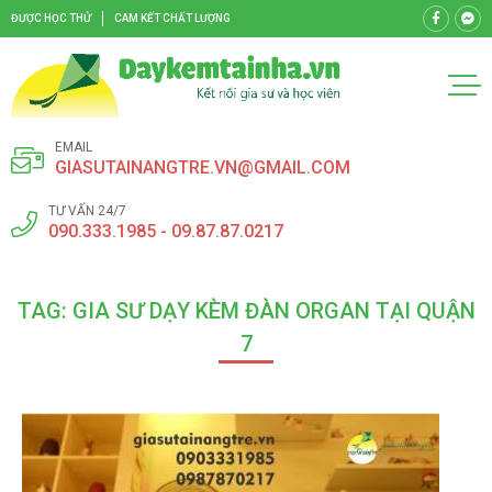
ĐƯỢC HỌC THỬ
CAM KẾT CHẤT LƯỢNG
EMAIL
GIASUTAINANGTRE.VN@GMAIL.COM
TƯ VẤN 24/7
090.333.1985 - 09.87.87.0217
TAG: GIA SƯ DẠY KÈM ĐÀN ORGAN TẠI QUẬN
7