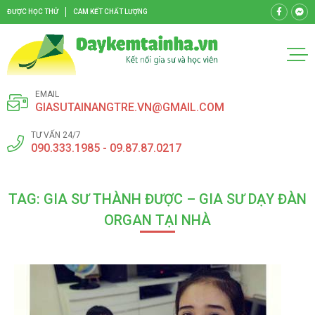
ĐƯỢC HỌC THỬ
CAM KẾT CHẤT LƯỢNG
EMAIL
GIASUTAINANGTRE.VN@GMAIL.COM
TƯ VẤN 24/7
090.333.1985 - 09.87.87.0217
TAG: GIA SƯ THÀNH ĐƯỢC – GIA SƯ DẠY ĐÀN
ORGAN TẠI NHÀ