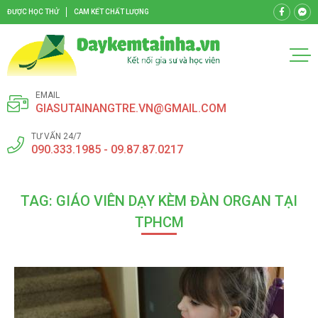
ĐƯỢC HỌC THỬ
CAM KẾT CHẤT LƯỢNG
EMAIL
GIASUTAINANGTRE.VN@GMAIL.COM
TƯ VẤN 24/7
090.333.1985 - 09.87.87.0217
TAG: GIÁO VIÊN DẠY KÈM ĐÀN ORGAN TẠI
TPHCM