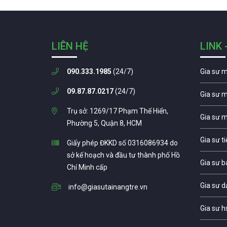
LIÊN HỆ
LINK 
090.333.1985
(24/7)
Gia sư 
09.87.87.0217
(24/7)
Gia sư 
Trụ sở: 1269/17 Phạm Thế Hiển,
Gia sư 
Phường 5, Quận 8, HCM
Gia sư t
Giấy phép ĐKKD số 0316086934 do
sở kế hoạch và đầu tư thành phố Hồ
Gia sư b
Chí Minh cấp
Gia sư d
info@giasutainangtre.vn
Gia sư h