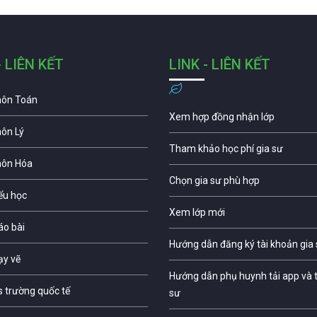
- LIÊN KẾT
LINK - LIÊN KẾT
môn Toán
Xem hợp đồng nhận lớp
môn Lý
Tham khảo học phí gia sư
môn Hóa
Chọn gia sư phù hợp
iểu học
Xem lớp mới
áo bài
Hướng dẫn đăng ký tài khoản gia
ạy vẽ
Hướng dẫn phụ huynh tải app và t
s trường quốc tế
sư