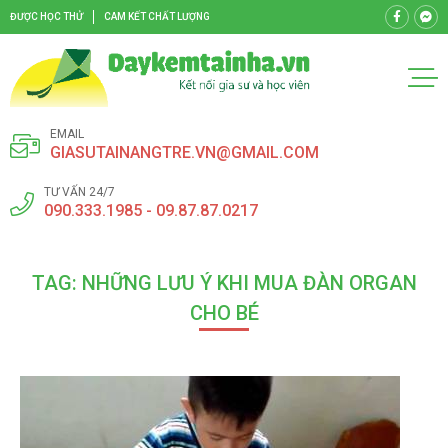
ĐƯỢC HỌC THỬ
CAM KẾT CHẤT LƯỢNG
EMAIL
GIASUTAINANGTRE.VN@GMAIL.COM
TƯ VẤN 24/7
090.333.1985 - 09.87.87.0217
TAG: NHỮNG LƯU Ý KHI MUA ĐÀN ORGAN
CHO BÉ