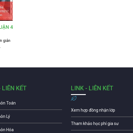
QUẬN 4
n giản
…
- LIÊN KẾT
LINK - LIÊN KẾT
môn Toán
Xem hợp đồng nhận lớp
môn Lý
Tham khảo học phí gia sư
môn Hóa