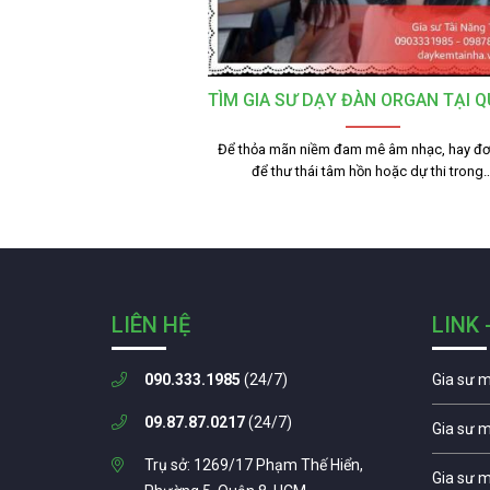
TÌM GIA SƯ DẠY ĐÀN ORGAN TẠI 
Để thỏa mãn niềm đam mê âm nhạc, hay đơ
để thư thái tâm hồn hoặc dự thi trong
LIÊN HỆ
LINK 
090.333.1985
(24/7)
Gia sư 
09.87.87.0217
(24/7)
Gia sư 
Trụ sở: 1269/17 Phạm Thế Hiển,
Gia sư 