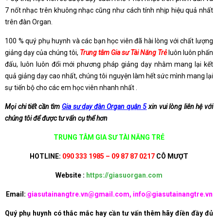
7 nốt nhạc trên khuông nhạc cũng như cách tính nhịp hiệu quả nhất
trên đàn Organ.
100 % quý phụ huynh và các bạn học viên đã hài lòng với chất lượng
giảng dạy của chúng tôi,
Trung tâm Gia sư Tài Năng Trẻ
luôn luôn phấn
đấu, luôn luôn đổi mới phương pháp giảng dạy nhằm mang lại kết
quả giảng dạy cao nhất, chúng tôi nguyện làm hết sức mình mang lại
sự tiến bộ cho các em học viên nhanh nhất .
Mọi chi tiết cần tìm
Gia sư dạy đàn Organ quận 5
xin vui lòng liên hệ với
chúng tôi để được tư vấn cụ thể hơn
TRUNG TÂM GIA SƯ TÀI NĂNG TRẺ
HOTLINE:
090 333 1985 – 09 87 87 0217
CÔ MƯỢT
Website :
https://giasuorgan.com
Email:
giasutainangtre.vn@gmail.com, info@giasutainangtre.vn
Quý phụ huynh có thắc mắc hay cần tư vấn thêm hãy điền đầy đủ