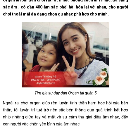
Organ là loại đàn chơi rất rất nhiều phong cách âm nhạc, đa sạng
sắc âm , có gần 400 âm sắc phối hài hóa lại với nhau, cho người
chơi thoải mái đa dạng chọn gu nhạc phù hợp cho mình.
Tìm gia sư dạy đàn Organ tại quận 5
Ngoài ra, chơi organ giúp rèn luyện tinh thần ham học hỏi của bản
thân, tôi luyện trí tuệ trở nên sắc bén thông qua quá trình kết hợp
nhịp nhàng giữa tay và mắt và sự cảm thụ giai điệu âm nhạc, đẩy
con người vào chốn yên bình của âm nhạc.