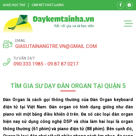
ĐƯỢC HỌC THỬ
CAM KẾT CHẤT LƯỢNG
EMAIL
GIASUTAINANGTRE.VN@GMAIL.COM
TƯ VẤN 24/7
090.333.1985 - 09.87.87.0217
TÌM GIA SƯ DẠY ĐÀN ORGAN TẠI QUẬN 5
Đàn Organ là cách gọi thông thường của Đàn Organ keyboard
điện tử tại Việt Nam. Đàn organ có hình dạng giống như đàn
piano với một bảng điều khiển ở trên. Đa số các loại đàn organ
hiện nay sử dụng công nghệ DSP và chia làm hai loại là organ
thông thường (61 phím) và piano điện tử (88 phím). Bên cạnh đó,