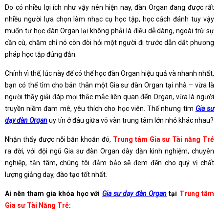
Do có nhiều lợi ích như vậy nên hiện nay, đàn Organ đang được rất
nhiều người lựa chọn làm nhạc cụ học tập, học cách đánh tuy vậy
muốn tự học đàn Organ lại không phải là điều dễ dàng, ngoài trừ sự
cần cù, chăm chỉ nó còn đòi hỏi một người đi trước dẫn dắt phương
pháp học tập đúng đắn.
Chính vì thế, lúc này để có thể học đàn Organ hiệu quả và nhanh nhất,
bạn có thể tìm cho bản thân một Gia sư đàn Organ tại nhà – vừa là
người thầy giải đáp mọi thắc mắc liên quan đến Organ, vừa là người
truyền niềm đam mê, yêu thích cho học viên. Thế nhưng tìm
Gia sư
dạy đàn Organ
uy tín ở đâu giữa vô vàn trung tâm lớn nhỏ khác nhau?
Nhận thấy được nỗi băn khoăn đó,
Trung tâm Gia sư Tài năng Trẻ
ra đời, với đội ngũ Gia sư đàn Organ dày dặn kinh nghiệm, chuyên
nghiệp, tận tâm, chúng tôi đảm bảo sẽ đem đến cho quý vị chất
lượng giảng dạy, đào tạo tốt nhất.
Ai nên tham gia khóa học với
Gia sư dạy đàn Organ
tại
Trung tâm
Gia sư Tài Năng Trẻ
: