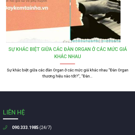
SỰ KHÁC BIỆT GIỮA CÁC ĐÀN ORGAN Ở CÁC MỨC GIÁ
KHÁC NHAU
Sự khác biệt giữa các đàn Organ ở các mức giá khác nhau “Đàn Organ
thương hiệu nào tốt?”, “Đàn…
LIÊN HỆ
090.333.1985
(24/7)